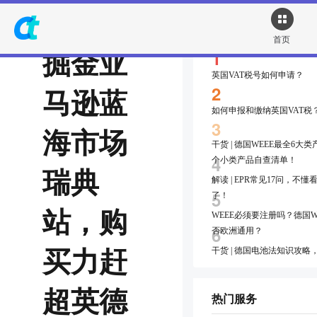
热点资讯
首页
掘金亚
1
英国VAT税号如何申请？
2
马逊蓝
如何申报和缴纳英国VAT税
3
海市场
干货 | 德国WEEE最全6大类产
4
个小类产品自查清单！
瑞典
解读 | EPR常见17问，不
5
了！
站，购
WEEE必须要注册吗？德国W
6
否欧洲通用？
买力赶
干货 | 德国电池法知识攻略
7
申报有什么后果~
超英德
干货 | 德国包装法知识攻略
热门服务
8
申报有什么后果~