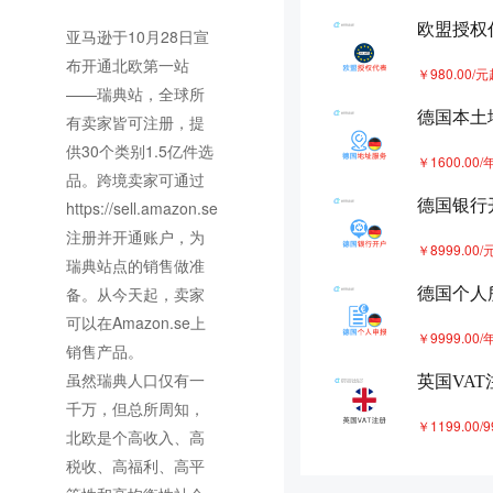
欧洲可以共用一个vat吗
9
欧盟授权
亚马逊于10月28日宣
德国VAT查税封号，是解封
布开通北欧第一站
￥980.00/
10
申请VAT？
——瑞典站，全球所
德国本土
德国vat来势汹汹，补还是
有卖家皆可注册，提
账您一定要算清楚
供30个类别1.5亿件选
￥1600.00/
品。跨境卖家可通过
德国银行
https://sell.amazon.se
注册并开通账户，为
￥8999.00/
瑞典站点的销售做准
备。从今天起，卖家
德国个人
可以在Amazon.se上
￥9999.00/
销售产品。
虽然瑞典人口仅有一
英国VAT
千万，但总所周知，
￥1199.00/
北欧是个高收入、高
税收、高福利、高平