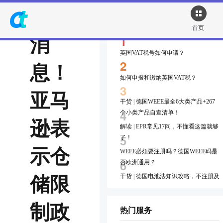
热点资讯
首页
消
1
英国VAT税号如何申请？
2
息！
如何申报和缴纳英国VAT税？
3
亚马
干货 | 德国WEEE最全6大类产品+267
4
个小类产品自查清单！
逊表
解读 | EPR常见17问，不懂看这篇就够
5
了！
示仓
WEEE必须要注册吗？德国WEEE码是
6
否欧洲通用？
储限
干货 | 德国电池法知识攻略，不注册及
7
申报有什么后果~
制政
干货 | 德国包装法知识攻略，不注册及
热门服务
8
申报有什么后果~