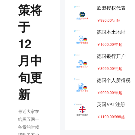
欧洲可以共用一个vat吗
策将
9
欧盟授权代表
德国VAT查税封号，是解封还是重新
￥980.00/元起
于
10
申请VAT？
德国本土地址
德国vat来势汹汹，补还是不补？这笔
12
账您一定要算清楚
￥1600.00/年起
月中
德国银行开户
￥8999.00/元起
旬更
德国个人所得税
新
￥9999.00/年起
英国VAT注册
最近大家在
￥1199.00/999起
给黑五网一
备货的时候
遇到了不少