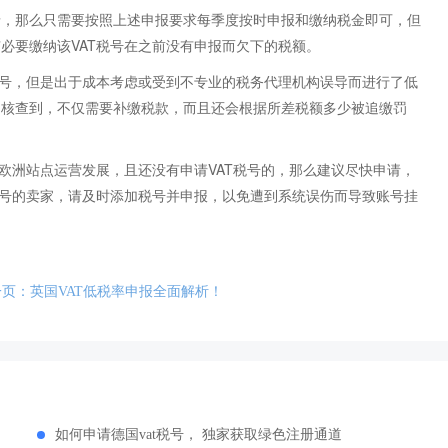
录，那么只需要按照上述申报要求每季度按时申报和缴纳税金即可，但
必要缴纳该VAT税号在之前没有申报而欠下的税额。
税号，但是出于成本考虑或受到不专业的税务代理机构误导而进行了低
门核查到，不仅需要补缴税款，而且还会根据所差税额多少被追缴罚
在欧洲站点运营发展，且还没有申请VAT税号的，那么建议尽快申请，
税号的卖家，请及时添加税号并申报，以免遭到系统误伤而导致账号挂
一页：英国VAT低税率申报全面解析！
？
如何申请德国vat税号， 独家获取绿色注册通道