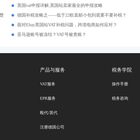
英国vat申报详解,英国站卖家最全的申报攻略
楚
德国补税攻略之——低于22欧直邮小包到底要不要补税？
面对Ebay英国站VAT补税问题，跨境电商如何应对？
亚马逊账号被冻结？VAT号被查账？
产品与服务
税务学院
VAT服务
操作手册
EPR服务
税务咨询
殴代/英代
注册德国公司