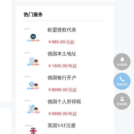
干货 | 德国包装法知识攻略，不
7
注册及申报有什么后果~
热门服务
8
欧洲可以共用一个vat吗
欧盟授权代表
德国VAT查税封号，是解封还是
9
重新申请VAT？
￥980.00/元起
德国vat来势汹汹，补还是不补？
10
这笔账您一定要算清楚
德国本土地址
￥1600.00/年起
德国银行开户
￥8999.00/元起
德国个人所得税
￥9999.00/年起
英国VAT注册