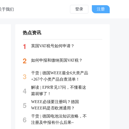
登录
注册
关于我们
热点资讯
1
英国VAT税号如何申请？
2
如何申报和缴纳英国VAT税？
干货 | 德国WEEE最全6大类产品
3
+267个小类产品自查清单！
解读 | EPR常见17问，不懂看这
4
篇就够了！
WEEE必须要注册吗？德国
5
WEEE码是否欧洲通用？
干货 | 德国电池法知识攻略，不
6
注册及申报有什么后果~