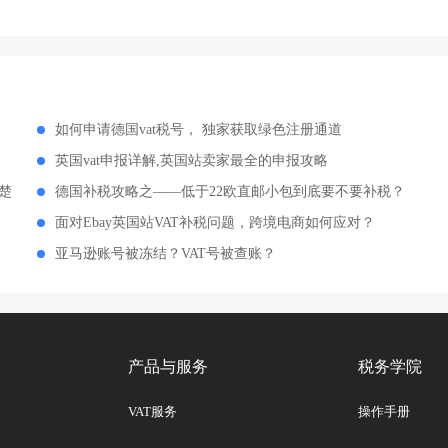
？
如何申请德国vat税号， 独家获取绿色注册通道
英国vat申报详解,英国站卖家最全的申报攻略
楚
德国补税攻略之——低于22欧直邮小包到底要不要补税？
面对Ebay英国站VAT补税问题，跨境电商如何应对？
亚马逊账号被冻结？VAT号被查账？
产品与服务
税务学院
VAT服务
操作手册