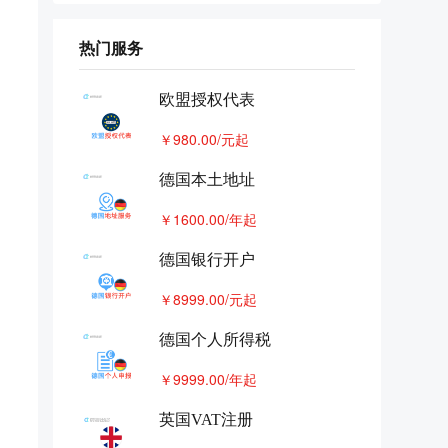
干货 | 德国包装法知识攻略，不
7
注册及申报有什么后果~
热门服务
8
欧洲可以共用一个vat吗
欧盟授权代表
德国VAT查税封号，是解封还是
9
重新申请VAT？
￥980.00/元起
德国vat来势汹汹，补还是不补？
10
这笔账您一定要算清楚
德国本土地址
￥1600.00/年起
德国银行开户
￥8999.00/元起
德国个人所得税
￥9999.00/年起
英国VAT注册