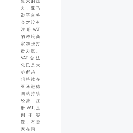
更大的压
力，亚马
逊平台将
会对没有
注册VAT
的跨境商
家加强打
击力度。
VAT合法
化已是大
势所趋，
想持续在
亚马逊德
国站持续
经营，注
册VAT,是
刻不容
缓，有卖
家在问，