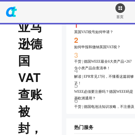
热点资讯
首页
亚马
1
英国VAT税号如何申请？
2
逊德
如何申报和缴纳英国VAT税？
3
国
干货 | 德国WEEE最全6大类产品+267
4
个小类产品自查清单！
VAT
解读 | EPR常见17问，不懂看这篇就够
5
了！
查账
WEEE必须要注册吗？德国WEEE码是
6
否欧洲通用？
被
干货 | 德国电池法知识攻略，不注册及
7
申报有什么后果~
封，
干货 | 德国包装法知识攻略，不注册及
热门服务
8
申报有什么后果~