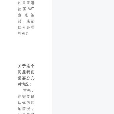
如果亚逊
德国VAT
查账被
封，店铺
如何必理
补税？
亚马逊德国
VAT
查账被
封，店铺如
何处理补税
关于这个
问题我们
需要分几
种情况：
首先，
你需要确
认你的店
铺情况，