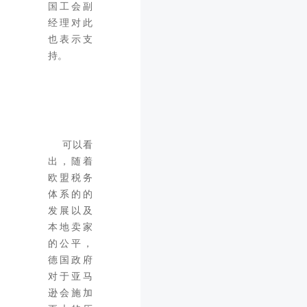
国工会副
经理对此
也表示支
持。
亚马逊德国
VAT
查账被
封，店铺如何
处理补税
可以看
出，随着
欧盟税务
体系的的
发展以及
本地卖家
的公平，
德国政府
对于亚马
逊会施加