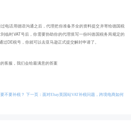
通过电话用德语沟通之后
，代理把你准备齐全的资料提交并寄给德国税
拿到临时VAT号后，你需要协助你的代理填写一份叫德国税务局规定的
号后，通过DE税号，你就可以去亚马逊正式提交解封申请了。
们的客服，我们会给最满意的答案
底要不要补税？
下一页：面对Ebay英国站VAT补税问题，跨境电商如何