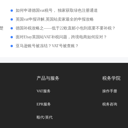
？
如何申请德国vat税号， 独家获取绿色注册通道
英国vat申报详解,英国站卖家最全的申报攻略
楚
德国补税攻略之——低于22欧直邮小包到底要不要补税？
面对Ebay英国站VAT补税问题，跨境电商如何应对？
亚马逊账号被冻结？VAT号被查账？
产品与服务
税务学院
VAT服务
操作手册
EPR服务
税务咨询
殴代/英代