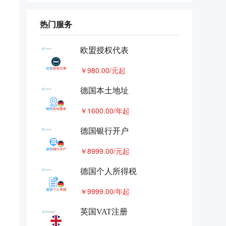
干货 | 德国包装法知识攻略，不
7
注册及申报有什么后果~
热门服务
8
欧洲可以共用一个vat吗
欧盟授权代表
德国VAT查税封号，是解封还是
9
重新申请VAT？
￥980.00/元起
德国vat来势汹汹，补还是不补？
10
这笔账您一定要算清楚
德国本土地址
￥1600.00/年起
德国银行开户
￥8999.00/元起
德国个人所得税
￥9999.00/年起
英国VAT注册