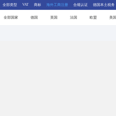
VAT
全部类型
商标
海外工商注册
合规认证
德国本土税务
全部国家
德国
英国
法国
欧盟
美