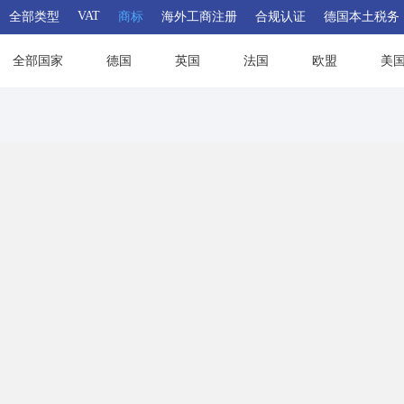
VAT
全部类型
商标
海外工商注册
合规认证
德国本土税务
全部国家
德国
英国
法国
欧盟
美