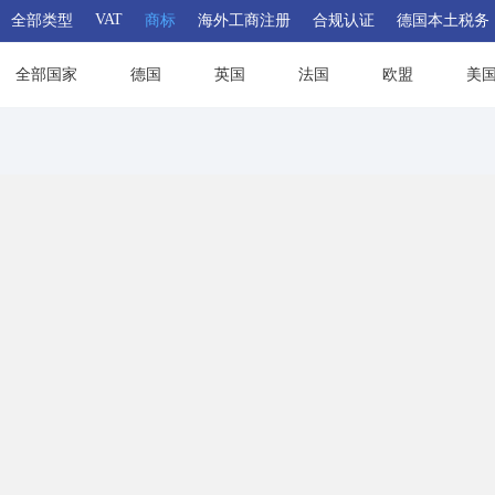
VAT
全部类型
商标
海外工商注册
合规认证
德国本土税务
全部国家
德国
英国
法国
欧盟
美