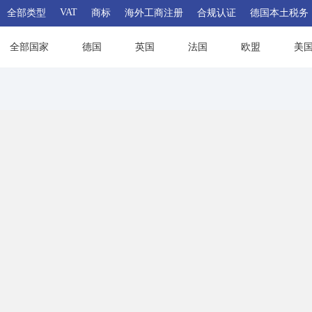
VAT
全部类型
商标
海外工商注册
合规认证
德国本土税务
全部国家
德国
英国
法国
欧盟
美