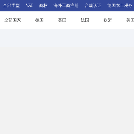
VAT
全部类型
商标
海外工商注册
合规认证
德国本土税务
全部国家
德国
英国
法国
欧盟
美