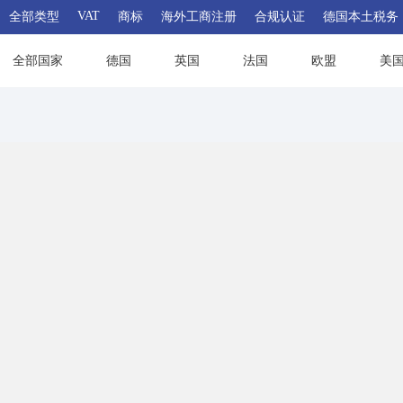
VAT
全部类型
商标
海外工商注册
合规认证
德国本土税务
全部国家
德国
英国
法国
欧盟
美