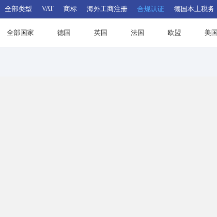
VAT
全部类型
商标
海外工商注册
合规认证
德国本土税务
全部国家
德国
英国
法国
欧盟
美