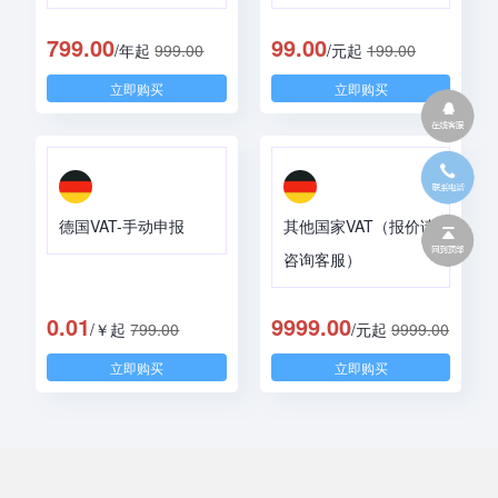
799.00
99.00
/年起
999.00
/元起
199.00
立即购买
立即购买
德国VAT-手动申报
其他国家VAT（报价请
咨询客服）
0.01
9999.00
/￥起
799.00
/元起
9999.00
立即购买
立即购买