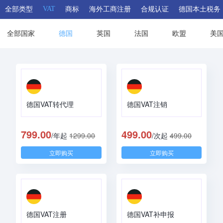
VAT
全部类型
商标
海外工商注册
合规认证
德国本土税务
全部国家
德国
英国
法国
欧盟
美
德国VAT转代理
德国VAT注销
799.00
499.00
/年起
1299.00
/次起
499.00
立即购买
立即购买
德国VAT注册
德国VAT补申报