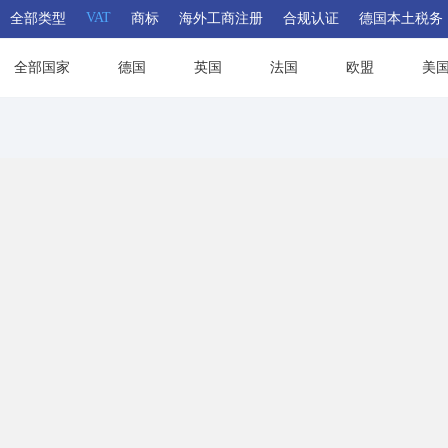
VAT
全部类型
商标
海外工商注册
合规认证
德国本土税务
全部国家
德国
英国
法国
欧盟
美